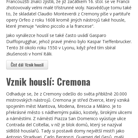
Francouzští znalci zjistili, že již začátkem 16. stol. se ve Francii
zhotovovaly velmi malé třístrunné violy. Nasvědčuje tomu také
to, že skladatel Claudio Monteverdi z Cremony píše v partituře
opery Orfeo z roku 1608 kromě jiných nástrojů také housle,
které jmenuje “violino piccolo a la francese“.
Jako vynálezce houslí se také často uvádí Gasparo
Duiffoprugghar, jehož pravé jméno bylo Kaspar Tieffenbrucker.
Tento žil okolo roku 1550 v Lyonu, když před tím sbíral
zkušenosti v horní Itálii.
Číst dál: Vznik houslí
Vznik houslí: Cremona
Odhaduje se, že z Cremony odešlo do světa přibližně 20.000
mistrovských nástrojů. Cremona je střed čtverce, který vzniká
spojením měst Mantova, Modena, Brescia a Miláno. Je to
překrásné město s nádhernými paláci, kostely, širokými ulicemi
a náměstími. Z náměstí Piazza San Domenico vyúsťuje ulice
Contrada del Coltellai, v níž je blok domů, který se nazýval
sídliště houslařů. Tady si postavili domy největší mistři jako
Antonio Stradivari, Carlo Bergonzi, Guarneri del Gesů, malý