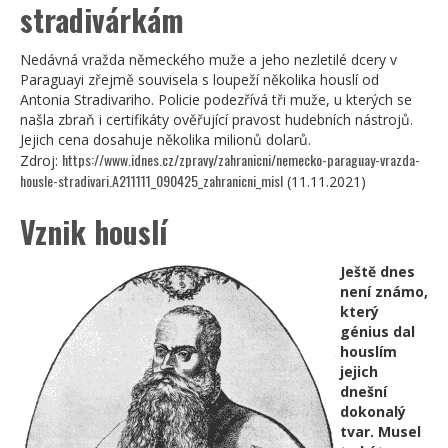
stradivárkám
Nedávná vražda německého muže a jeho nezletilé dcery v
Paraguayi zřejmě souvisela s loupeží několika houslí od
Antonia Stradivariho. Policie podezřívá tři muže, u kterých se
našla zbraň i certifikáty ověřující pravost hudebních nástrojů.
Jejich cena dosahuje několika milionů dolarů.
https://www.idnes.cz/zpravy/zahranicni/nemecko-paraguay-vrazda-
Zdroj:
housle-stradivari.A211111_090425_zahranicni_misl
(11.11.2021)
Vznik houslí
Ještě dnes
není známo,
který
génius dal
houslím
jejich
dnešní
dokonalý
tvar. Musel