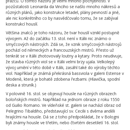
pražců. O tomto názoru je velmi mnoho pochybností. V
pozůstalosti Leonarda da Vinciho se našlo mnoho nákresů a
různých plánů, jako konstrukce letadel, plány pevností a jiné,
ale nic konkrétního co by nasvědčovalo tomu, že se zabýval
konstrukcí houslí.
Většina znalců je toho názoru, že tvar houslí vznikl postupně
vývojem. Až do začátku 13. stol. není v Itálii nic známo o
smyčcových nástrojích. Zdá se, že vznik smyčcových nástrojů
pochází od německých a francouzských mistrů. Přesto už
tenkrát se v Itálii zhotovovaly loutny a kytary. Proto neudivuje,
že stavba různých viol se v Itálii velmi brzy ujala. Velkolepý
vývoj umění v této době v Itálii, zasáhl také do výroby těchto
viol. Například je známá překrásná bassviola v galerii Estense v
Modeně, která je bohatě zdobena řezbami. (Hlavička, spodní
deska a struník.)
V polovině 16. stol. se objevují housle na různých obrazech
boloňských mistrů. Například na jednom obraze z roku 1550
od Guilio Romano. Ve vídeňské st. galerii se nachází obraz od
Pelegrino Tibaldiho, představující sv. Cecilii s dvěma anděli
hrajícími na housle. Dá se z toho předpokládat, že v Bologni
byli známy housle ve třetím, nebo čtvrtém desetiletí 16. stol.