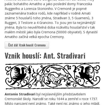
palác bohatého Amatiho a jako poslední domy Franceska
Ruggeriho a Lorenza Storioniho. V Cremoně je poprvé
zaznamenána tradice rodů, kde například v rodině Amati
známe 5 houslařů toho jména, Stradivari 3, 5 Guarneriů, 3
Ruggeri, 3 Testore a 4 Grancino. To jsou jen ta nejznámější
jména. Byla to neuvěřitelná doba rozkvětu houslařství v tak
malém městě jako byla Cremona (50000 obyvatel). S dynastií
Amatiho začíná velká epocha Cremony.
Číst dál: Vznik houslí: Cremona
Vznik houslí: Ant. Stradivari
Antonio Stradivari
byl nejslavnějším představitelem
Cremonské školy. Narodil se roku 1644 a zemřel v roce 1737.
Místo narození není známo. Také není nic známo o jeho mládí.