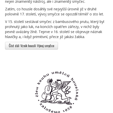
nejen znamenitý nástroj, ale i znamenitý smyčec.
Zatím, co housle dosáhly své nejvyšší úrovně již v druhé
polovině 17. století, vývoj smyčce se opozdil téměř o sto let.
V 15. století sestával smyčec z bambusového prutu, který byl
prohnutý jako luk, na koncích opatřen zářezy, v nichž byly
pevně uvázány žíně. Teprve v 16. století se objevuje náznak
hlavičky a, i když primitivní, přece již jakási žabka.
Číst dál: Vznik houslí: Vývoj smyčce