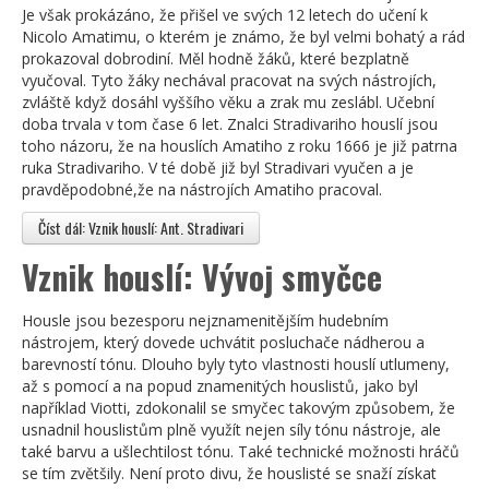
Je však prokázáno, že přišel ve svých 12 letech do učení k
Nicolo Amatimu, o kterém je známo, že byl velmi bohatý a rád
prokazoval dobrodiní. Měl hodně žáků, které bezplatně
vyučoval. Tyto žáky nechával pracovat na svých nástrojích,
zvláště když dosáhl vyššího věku a zrak mu zeslábl. Učební
doba trvala v tom čase 6 let. Znalci Stradivariho houslí jsou
toho názoru, že na houslích Amatiho z roku 1666 je již patrna
ruka Stradivariho. V té době již byl Stradivari vyučen a je
pravděpodobné,že na nástrojích Amatiho pracoval.
Číst dál: Vznik houslí: Ant. Stradivari
Vznik houslí: Vývoj smyčce
Housle jsou bezesporu nejznamenitějším hudebním
nástrojem, který dovede uchvátit posluchače nádherou a
barevností tónu. Dlouho byly tyto vlastnosti houslí utlumeny,
až s pomocí a na popud znamenitých houslistů, jako byl
například Viotti, zdokonalil se smyčec takovým způsobem, že
usnadnil houslistům plně využít nejen síly tónu nástroje, ale
také barvu a ušlechtilost tónu. Také technické možnosti hráčů
se tím zvětšily. Není proto divu, že houslisté se snaží získat