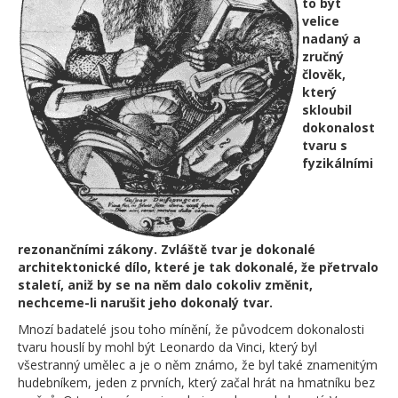
to být
velice
nadaný a
zručný
člověk,
který
skloubil
dokonalost
tvaru s
fyzikálními
rezonančními zákony. Zvláště tvar je dokonalé
architektonické dílo, které je tak dokonalé, že přetrvalo
staletí, aniž by se na něm dalo cokoliv změnit,
nechceme-li narušit jeho dokonalý tvar.
Mnozí badatelé jsou toho mínění, že původcem dokonalosti
tvaru houslí by mohl být Leonardo da Vinci, který byl
všestranný umělec a je o něm známo, že byl také znamenitým
hudebníkem, jeden z prvních, který začal hrát na hmatníku bez